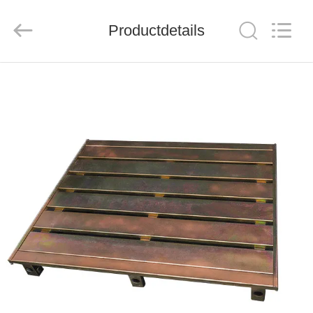
Industry
&
Trade
Productdetails
Co.,
Ltd..
All
Rights
Reserved.
HUIS
PRODUCTEN
ONGEVEER
ONS
FABRIEKSREIS
KWALITEITSCONTROLE