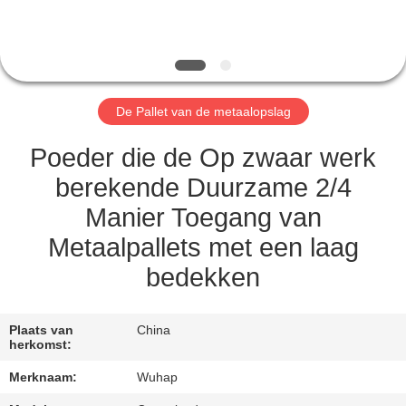
CONTACTEER
ONS
VERZOEK
De Pallet van de metaalopslag
OM
EEN
Poeder die de Op zwaar werk
CITAAT
berekende Duurzame 2/4
Manier Toegang van
SITEMAP
Metaalpallets met een laag
bedekken
PRIVACY
POLICY
Plaats van
China
herkomst:
Merknaam:
Wuhap