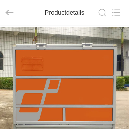
Industry
&
Trade
Productdetails
Co.,
Ltd..
All
Rights
Reserved.
HUIS
PRODUCTEN
ONGEVEER
ONS
FABRIEKSREIS
KWALITEITSCONTROLE