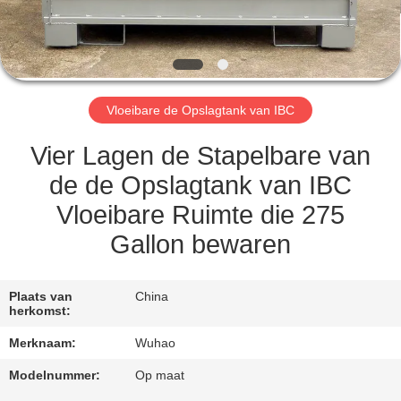
CONTACTEER
ONS
VERZOEK
Vloeibare de Opslagtank van IBC
OM
EEN
Vier Lagen de Stapelbare van
CITAAT
de de Opslagtank van IBC
Vloeibare Ruimte die 275
SITEMAP
Gallon bewaren
PRIVACY
Plaats van
China
herkomst:
POLICY
Merknaam:
Wuhao
Modelnummer:
Op maat